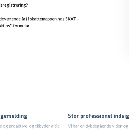
dsregistrering?
i indeværende år) i skattemappen hos SKAT –
kt os”-formular.​
bagemelding
Stor professionel indsig
e og proaktive, og tilbyder altid
Vi har en dybdegående viden og