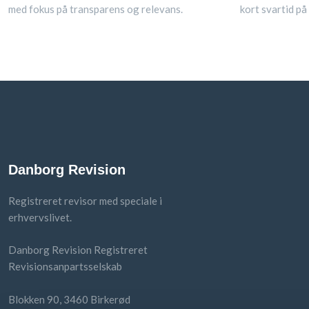
med fokus på transparens og relevans.
kort svartid på
Danborg Revision
Registreret revisor med speciale i
erhvervslivet.
Danborg Revision Registreret
Revisionsanpartsselskab
Blokken 90, 3460 Birkerød