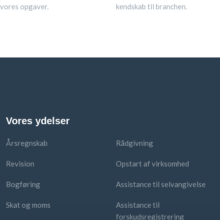
 vores opgaver.
kendskab til branchen.
Vores ydelser
Årsregnskab
Rådgivning
Revision
Opstart af virksomhed
Bogføring
Assistance til selvangivelse
Skat og moms
Assistance til
forskudsregistrering