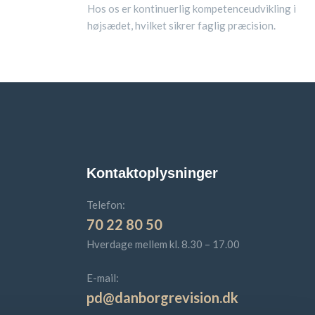
Hos os er kontinuerlig kompetenceudvikling i
højsædet, hvilket sikrer faglig præcision.
Kontaktoplysninger
Telefon:
70 22 80 50
Hverdage mellem kl. 8.30 – 17.00​​
E-mail:
pd@danborgrevision.dk