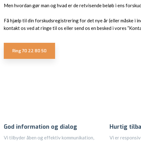
Men hvordan gør man og hvad er de retvisende beløb i ens forsku
Få hjælp til din forskudsregistrering for det nye år (eller måske 
kontakt os ved at ringe til os eller send os en besked i vores ”Konta
Ring 70 22 80 50​
God information og dialog
Hurtig til
Vi tilbyder åben og effektiv kommunikation,
Vi er responsiv