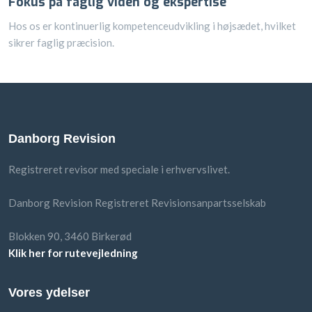
Fokus på faglig viden og ekspertise
Hos os er kontinuerlig kompetenceudvikling i højsædet, hvilket
sikrer faglig præcision.
Danborg Revision
Registreret revisor med speciale i erhvervslivet.
Danborg Revision Registreret Revisionsanpartsselskab
Blokken 90, 3460 Birkerød
Klik her for rutevejledning
Vores ydelser