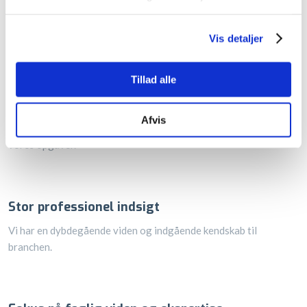
God information og dialog
Vi tilbyder åben og effektiv kommunikation, med fokus på
Vis detaljer
transparens og relevans.
Tillad alle
Hurtig tilbagemelding
Afvis
Vi er responsive og proaktive, og tilbyder altid kort svartid på
vores opgaver.
Stor professionel indsigt
Vi har en dybdegående viden og indgående kendskab til
branchen.